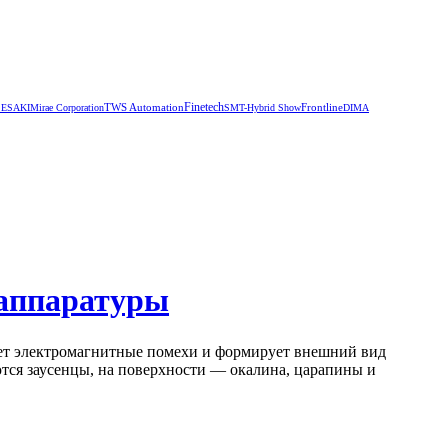
TWS Automation
Finetech
Frontline
SE
SAKI
Mirae Corporation
SMT-Hybrid Show
DIMA
 аппаратуры
ует электромагнитные помехи и формирует внешний вид
аются заусенцы, на поверхности — окалина, царапины и