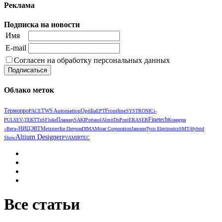
Реклама
Подписка на новости
Имя
E-mail
Согласен на обработку персональных данных
Облако меток
Термопро
TWS Automation
Optilia
Frontline
РАСЕ
EPT
SYSTRONIC
i-
Планар
Finetech
PULSE
V‑TEK
TTnS
Fluke
SAKI
Portasol
Almit
DuPont
ERASER
Концерн
НИЦЭВТ
Metzner
«Вега»
Би Питрон
DIMA
Mirae Corporation
Janome
Tyco Electronics
SMT-Hybrid
Altium Designer
Show
PVA
MIRTEC
Все статьи