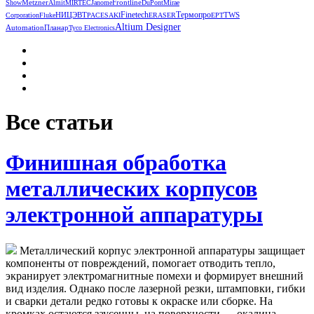
Metzner
Frontline
Show
Almit
MIRTEC
Janome
DuPont
Mirae
Термопро
НИЦЭВТ
Finetech
TWS
Corporation
Fluke
РАСЕ
SAKI
ERASER
EPT
Altium Designer
Automation
Планар
Tyco Electronics
Все статьи
Финишная обработка
металлических корпусов
электронной аппаратуры
Металлический корпус электронной аппаратуры защищает
компоненты от повреждений, помогает отводить тепло,
экранирует электромагнитные помехи и формирует внешний
вид изделия. Однако после лазерной резки, штамповки, гибки
и сварки детали редко готовы к окраске или сборке. На
кромках остаются заусенцы, на поверхности — окалина,