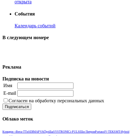
открыта
События
Календарь событий
В следующем номере
Реклама
Подписка на новости
Имя
E-mail
Согласен на обработку персональных данных
Облако меток
Optilia
Концерн «Вега»
TTnS
DIMA
PVA
SYSTRONIC
i-PULSE
Би Питрон
Portasol
V‑TEK
SMT-Hybrid