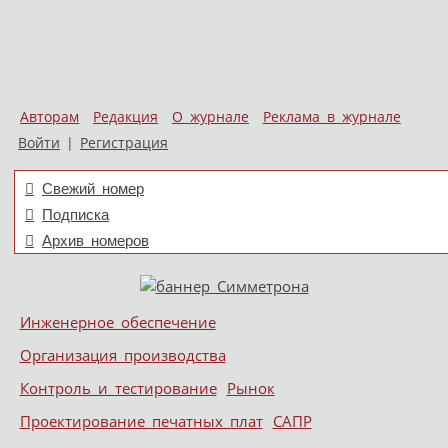
Авторам
Редакция
О журнале
Реклама в журнале
Войти
|
Регистрация
Свежий номер
Подписка
Архив номеров
Skip to content
Инженерное обеспечение
Меню
Организация производства
Контроль и тестирование
Рынок
Проектирование печатных плат
САПР