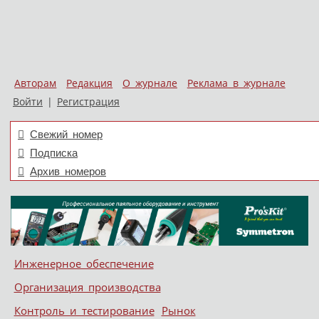
Авторам
Редакция
О журнале
Реклама в журнале
Войти
|
Регистрация
Свежий номер
Подписка
Архив номеров
Skip to content
Инженерное обеспечение
Меню
Организация производства
Контроль и тестирование
Рынок