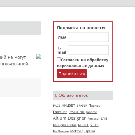
Подписка на новости
Имя
E-
mail
ий не могут
Согласен на обработку
англоязычной
персональных данных
Облако меток
НИЦЭВТ
РАСЕ
ERASER
Планар
Frontline
SYSTRONIC
Janome
Altium Designer
Portasol
SAKI
Концерн «Вега»
MIRTEC
V‑TEK
Би Питрон
Metzner
Optilia