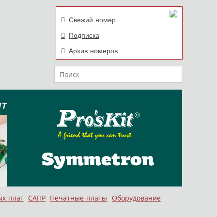
Свежий номер
Подписка
Архив номеров
Поиск
ых плат
САПР
Печатные платы
Оборудование