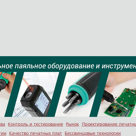
тва
Контроль и тестирование
Рынок
Проектирование печатн
гии
Качество печатных плат
Бессвинцовые технологии