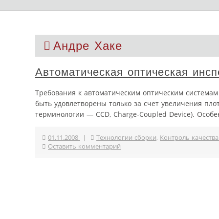
Андре Хаке
Автоматическая оптическая инсп
Требования к автоматическим оптическим системам
быть удовлетворены только за счет увеличения пло
терминологии — CCD, Charge-Coupled Device). Особ
01.11.2008
|
Технологии сборки
,
Контроль качеств
Оставить комментарий