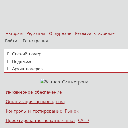
Авторам
Редакция
О журнале
Реклама в журнале
Войти
|
Регистрация
Свежий номер
Подписка
Архив номеров
Skip to content
Инженерное обеспечение
Меню
Организация производства
Контроль и тестирование
Рынок
Проектирование печатных плат
САПР