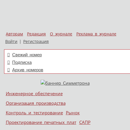
Авторам
Редакция
О журнале
Реклама в журнале
Войти
|
Регистрация
Свежий номер
Подписка
Архив номеров
Skip to content
Инженерное обеспечение
Меню
Организация производства
Контроль и тестирование
Рынок
Проектирование печатных плат
САПР