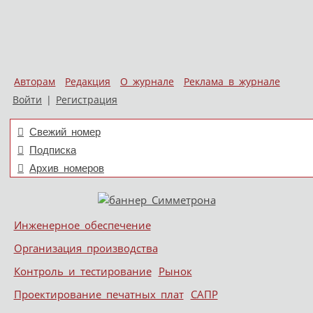
Авторам
Редакция
О журнале
Реклама в журнале
Войти
|
Регистрация
Свежий номер
Подписка
Архив номеров
Skip to content
Инженерное обеспечение
Меню
Организация производства
Контроль и тестирование
Рынок
Проектирование печатных плат
САПР