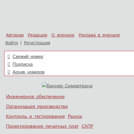
Авторам
Редакция
О журнале
Реклама в журнале
Войти
|
Регистрация
Свежий номер
Подписка
Архив номеров
Skip to content
Инженерное обеспечение
Меню
Организация производства
Контроль и тестирование
Рынок
Проектирование печатных плат
САПР