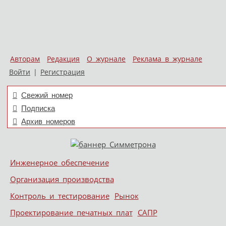
Авторам
Редакция
О журнале
Реклама в журнале
Войти
|
Регистрация
Свежий номер
Подписка
Архив номеров
Skip to content
Инженерное обеспечение
Меню
Организация производства
Контроль и тестирование
Рынок
Проектирование печатных плат
САПР