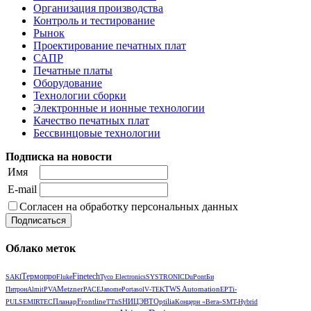
Организация производства
Контроль и тестирование
Рынок
Проектирование печатных плат
САПР
Печатные платы
Оборудование
Технологии сборки
Электронные и ионные технологии
Качество печатных плат
Бессвинцовые технологии
Подписка на новости
Имя
E-mail
Согласен на обработку персональных данных
Облако меток
Термопро
Finetech
SAKI
Fluke
Tyco Electronics
SYSTRONIC
DuPont
Би
Metzner
TWS Automation
Питрон
Almit
PVA
РАСЕ
Janome
Portasol
V‑TEK
EPT
i-
Планар
Frontline
НИЦЭВТ
Optilia
PULSE
MIRTEC
TTnS
Концерн «Вега»
SMT-Hybrid