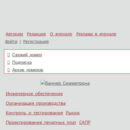
Авторам
Редакция
О журнале
Реклама в журнале
Войти
|
Регистрация
Свежий номер
Подписка
Архив номеров
Skip to content
Инженерное обеспечение
Меню
Организация производства
Контроль и тестирование
Рынок
Проектирование печатных плат
САПР