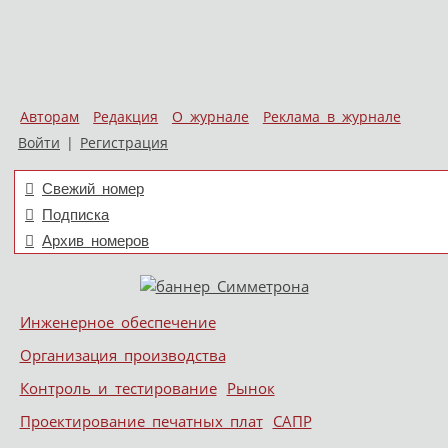
Авторам
Редакция
О журнале
Реклама в журнале
Войти
|
Регистрация
Свежий номер
Подписка
Архив номеров
Skip to content
Инженерное обеспечение
Меню
Организация производства
Контроль и тестирование
Рынок
Проектирование печатных плат
САПР