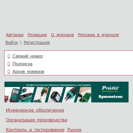
Авторам
Редакция
О журнале
Реклама в журнале
Войти
|
Регистрация
Свежий номер
Подписка
Архив номеров
Skip to content
Инженерное обеспечение
Меню
Организация производства
Контроль и тестирование
Рынок