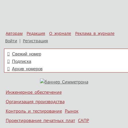
Авторам
Редакция
О журнале
Реклама в журнале
Войти
|
Регистрация
Свежий номер
Подписка
Архив номеров
Skip to content
Инженерное обеспечение
Меню
Организация производства
Контроль и тестирование
Рынок
Проектирование печатных плат
САПР