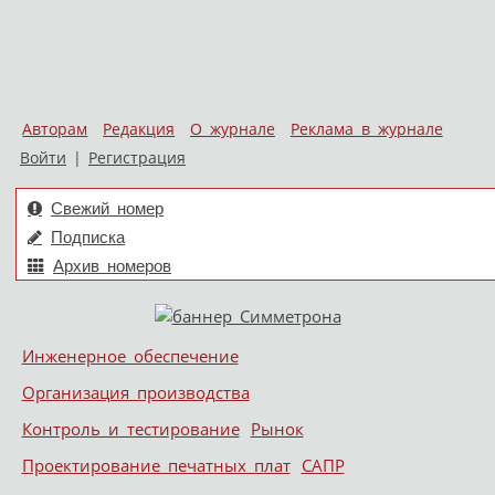
Авторам
Редакция
О журнале
Реклама в журнале
Войти
|
Регистрация
Свежий номер
Подписка
Архив номеров
Skip to content
Инженерное обеспечение
Меню
Организация производства
Контроль и тестирование
Рынок
Проектирование печатных плат
САПР