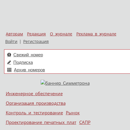
Авторам
Редакция
О журнале
Реклама в журнале
Войти
|
Регистрация
Свежий номер
Подписка
Архив номеров
Skip to content
Инженерное обеспечение
Меню
Организация производства
Контроль и тестирование
Рынок
Проектирование печатных плат
САПР