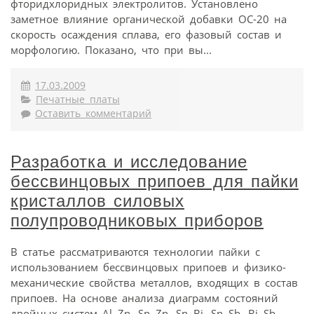
фторидхлоридных электролитов. Установлено
заметное влияние органической добавки ОС-20 на
скорость осаждения сплава, его фазовый состав и
морфологию. Показано, что при вы...
17.03.2009
Печатные платы
Оставить комментарий
Разработка и исследование
бессвинцовых припоев для пайки
кристаллов силовых
полупроводниковых приборов
В статье рассматриваются технологии пайки с
использованием бессвинцовых припоев и физико-
механические свойства металлов, входящих в состав
припоев. На основе анализа диаграмм состояний
двойных систем Al–Zn, Sn–Zn, Sn–Bi, Sn–Sb, Bi–Sb