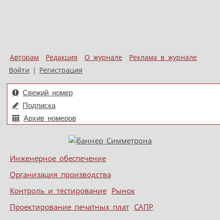
Авторам
Редакция
О журнале
Реклама в журнале
Войти
|
Регистрация
Свежий номер
Подписка
Архив номеров
Skip to content
Инженерное обеспечение
Меню
Организация производства
Контроль и тестирование
Рынок
Проектирование печатных плат
САПР