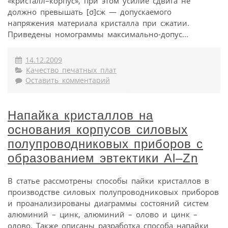
«кристалл–корпус», при этом усилие сдвига не
должно превышать [σ]сж — допускаемого
напряжения материала кристалла при сжатии.
Приведены номограммы максимально-допус...
14.12.2009
Качество печатных плат
Оставить комментарий
Напайка кристаллов на
основания корпусов силовых
полупроводниковых приборов с
образованием эвтектики Al–Zn
В статье рассмотрены способы пайки кристаллов в
производстве силовых полупроводниковых приборов
и проанализированы диаграммы состояний систем
алюминий – цинк, алюминий – олово и цинк –
олово. Также описаны разработка способа напайки