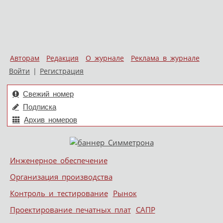
Авторам
Редакция
О журнале
Реклама в журнале
Войти
|
Регистрация
Свежий номер
Подписка
Архив номеров
Skip to content
Инженерное обеспечение
Меню
Организация производства
Контроль и тестирование
Рынок
Проектирование печатных плат
САПР