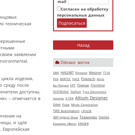
mail
Согласен на обработку
персональных данных
инцовых
их техническая
 нерешенные
ятными
 своем заявлении
nvironmental,
Облако меток
НИЦЭВТ
SAKI
Portasol
Metzner
TTnS
 цикла изделия,
Finetech
PVA
MIRTEC
РАСЕ
Almit
 среду после
Би Питрон
EPT
Планар
Frontline
менители доступны,
SYSTRONIC
DuPont
Tyco Electronics
Altium Designer
я», – отмечается в
Janome
V‑TEK
DIMA
Fluke
Mirae Corporation
TWS Automation
i-PULSE
ичения на
Термопро
SMT-Hybrid Show
Optilia
ницы, и «для
Концерн «Вега»
ERASER
. Европейская