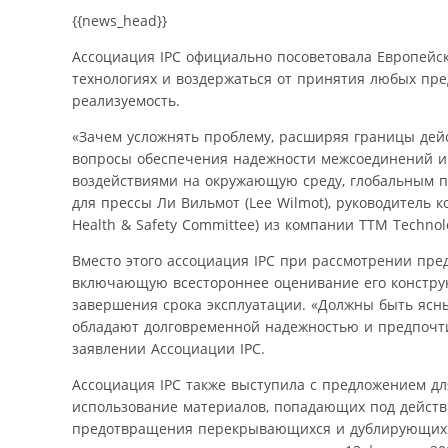
{{news_head}}
Ассоциация IPC официально посоветовала Европейс
технологиях и воздержаться от принятия любых пре
реализуемость.
«Зачем усложнять проблему, расширяя границы дей
вопросы обеспечения надежности межсоединений и
воздействиями на окружающую среду, глобальным п
для прессы Ли Вильмот (Lee Wilmot), руководитель к
Health & Safety Committee) из компании TTM Technol
Вместо этого ассоциация IPC при рассмотрении пре
включающую всестороннее оценивание его конструк
завершения срока эксплуатации. «Должны быть ясны
обладают долговременной надежностью и предпочти
заявлении Ассоциации IPC.
Ассоциация IPC также выступила с предложением д
использование материалов, попадающих под действи
предотвращения перекрывающихся и дублирующих д