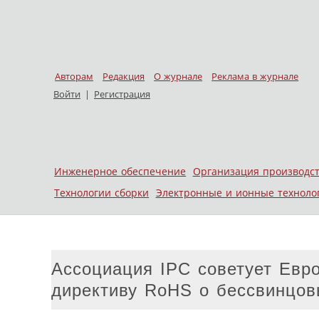
Авторам
Редакция
О журнале
Реклама в журнале
Войти
|
Регистрация
Skip to content
Инженерное обеспечение
Организация производс
Меню
Технологии сборки
Электронные и ионные техноло
Ассоциация IPC советует Евр
директиву RoHS о бессвинцов