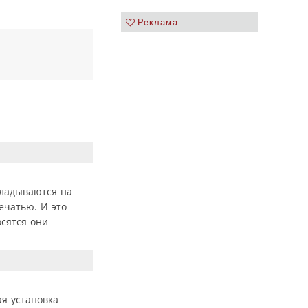
Реклама
кладываются на
ечатью. И это
осятся они
я установка