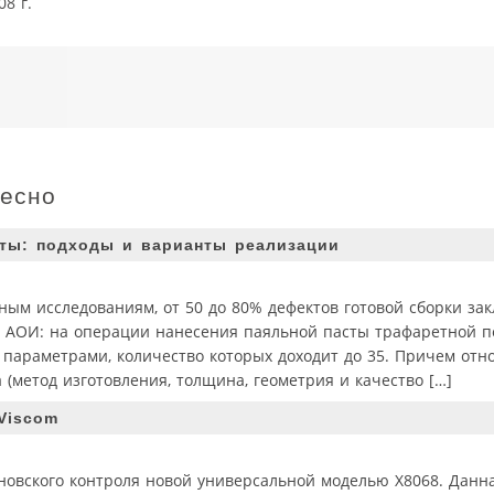
8 г.
ресно
сты: подходы и варианты реализации
ичным исследованиям, от 50 до 80% дефектов готовой сборки за
й АОИ: на операции нанесения паяльной пасты трафаретной п
 параметрами, количество которых доходит до 35. Причем отн
(метод изготовления, толщина, геометрия и качество […]
Viscom
новского контроля новой универсальной моделью X8068. Данна