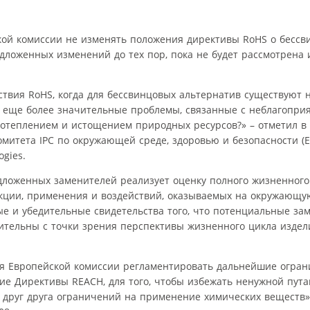
кой комиссии не изменять положения директивы RoHS о бессв
дложенных изменений до тех пор, пока не будет рассмотрена 
ствия RoHS, когда для бессвинцовых альтернатив существуют
 еще более значительные проблемы, связанные с неблагопри
отеплением и истощением природных ресурсов?» – отметил в
омитета IPC по окружающей среде, здоровью и безопасности (E
ogies.
дложенных заменителей реализует оценку полного жизненного
ции, применения и воздействий, оказываемых на окружающую
е и убедительные свидетельства того, что потенциальные за
тельны с точки зрения перспективы жизненного цикла издели
ля Европейской комиссии регламентировать дальнейшие огран
е Директивы REACH, для того, чтобы избежать ненужной пута
руг друга ограничений на применение химических веществ»