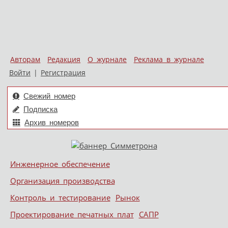
Авторам
Редакция
О журнале
Реклама в журнале
Войти
|
Регистрация
Свежий номер
Подписка
Архив номеров
Skip to content
Инженерное обеспечение
Меню
Организация производства
Контроль и тестирование
Рынок
Проектирование печатных плат
САПР