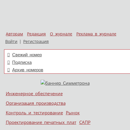
Авторам
Редакция
О журнале
Реклама в журнале
Войти
|
Регистрация
Свежий номер
Подписка
Архив номеров
Skip to content
Инженерное обеспечение
Меню
Организация производства
Контроль и тестирование
Рынок
Проектирование печатных плат
САПР