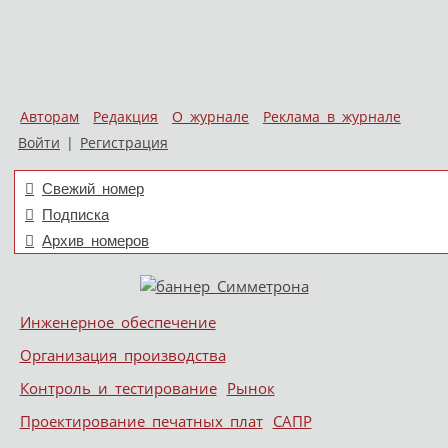
Авторам
Редакция
О журнале
Реклама в журнале
Войти
|
Регистрация
Свежий номер
Подписка
Архив номеров
Skip to content
Инженерное обеспечение
Меню
Организация производства
Контроль и тестирование
Рынок
Проектирование печатных плат
САПР