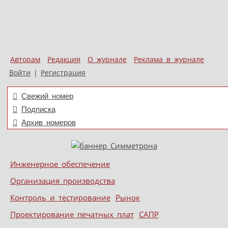
Авторам
Редакция
О журнале
Реклама в журнале
Войти
|
Регистрация
Свежий номер
Подписка
Архив номеров
Skip to content
Инженерное обеспечение
Меню
Организация производства
Контроль и тестирование
Рынок
Проектирование печатных плат
САПР