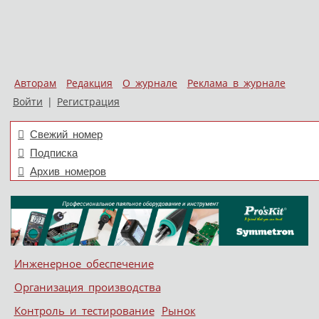
Авторам
Редакция
О журнале
Реклама в журнале
Войти
|
Регистрация
Свежий номер
Подписка
Архив номеров
Skip to content
Инженерное обеспечение
Меню
Организация производства
Контроль и тестирование
Рынок