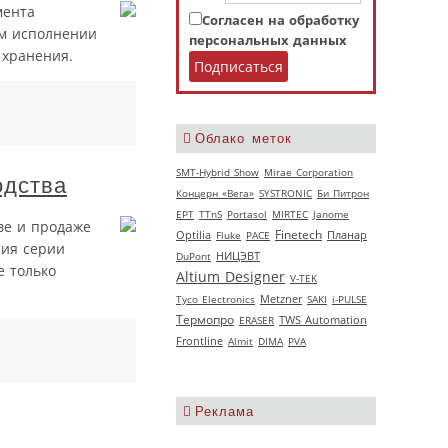
мента
Согласен на обработку
ом исполнении
персональных данных
 хранения.
Облако меток
SMT-Hybrid Show
Mirae Corporation
одства
Концерн «Вега»
SYSTRONIC
Би Питрон
EPT
TTnS
Portasol
MIRTEC
Janome
ве и продаже
Finetech
Optilia
Fluke
РАСЕ
Планар
ния серии
НИЦЭВТ
DuPont
е только
Altium Designer
V‑TEK
Tyco Electronics
Metzner
SAKI
i-PULSE
Термопро
ERASER
TWS Automation
Frontline
Almit
DIMA
PVA
Реклама