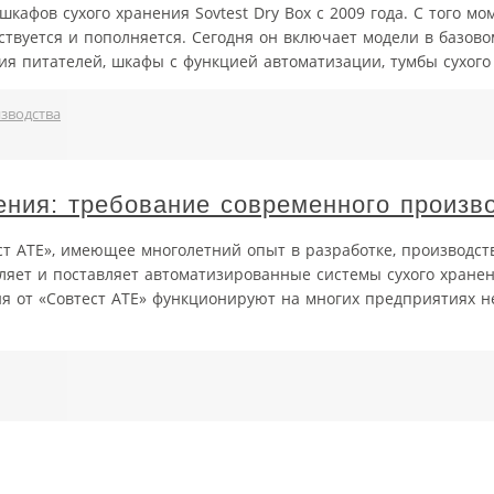
кафов сухого хранения Sovtest Dry Box с 2009 года. С того мо
ствуется и пополняется. Сегодня он включает модели в базов
я питателей, шкафы с функцией автоматизации, тумбы сухого
зводства
ения: требование современного произв
ст АТЕ», имеющее многолетний опыт в разработке, производст
вляет и поставляет автоматизированные системы сухого хране
ния от «Совтест АТЕ» функционируют на многих предприятиях н