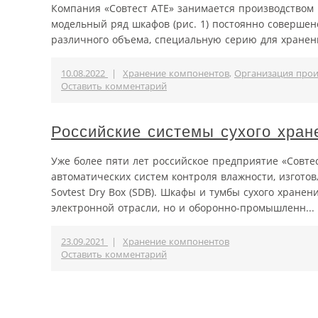
Компания «Совтест АТЕ» занимается производством ш
модельный ряд шкафов (рис. 1) постоянно совершен
различного объема, специальную серию для хранени
10.08.2022
|
Хранение компонентов
,
Организация прои
Оставить комментарий
Российские системы сухого хран
Уже более пяти лет российское предприятие «Совте
автоматических систем контроля влажности, изгото
Sovtest Dry Box (SDB). Шкафы и тумбы сухого хране
электронной отрасли, но и оборонно-промышленн...
23.09.2021
|
Хранение компонентов
Оставить комментарий