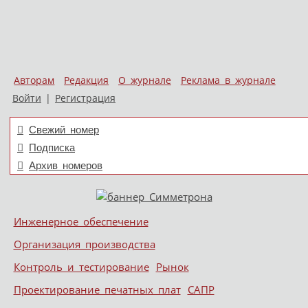
Авторам
Редакция
О журнале
Реклама в журнале
Войти
|
Регистрация
Свежий номер
Подписка
Архив номеров
Skip to content
Инженерное обеспечение
Меню
Организация производства
Контроль и тестирование
Рынок
Проектирование печатных плат
САПР