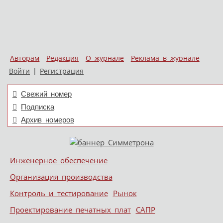
Авторам
Редакция
О журнале
Реклама в журнале
Войти
|
Регистрация
Свежий номер
Подписка
Архив номеров
Skip to content
Инженерное обеспечение
Меню
Организация производства
Контроль и тестирование
Рынок
Проектирование печатных плат
САПР