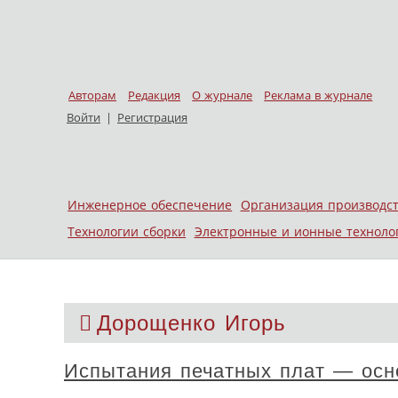
Авторам
Редакция
О журнале
Реклама в журнале
Войти
|
Регистрация
Skip to content
Инженерное обеспечение
Организация производс
Меню
Технологии сборки
Электронные и ионные техноло
Дорощенко Игорь
Испытания печатных плат — осно