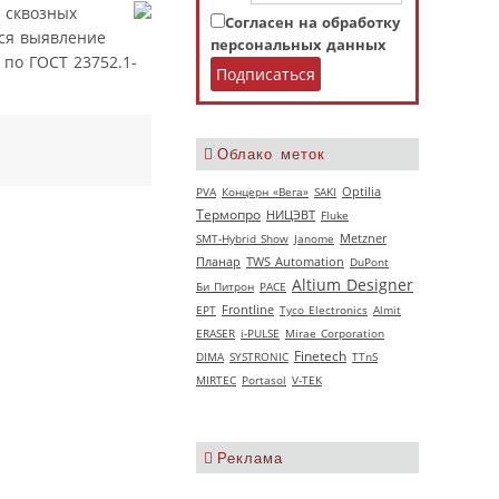
 сквозных
Согласен на обработку
тся выявление
персональных данных
по ГОСТ 23752.1-
Облако меток
PVA
Концерн «Вега»
SAKI
Optilia
Термопро
НИЦЭВТ
Fluke
SMT-Hybrid Show
Janome
Metzner
Планар
TWS Automation
DuPont
Altium Designer
Би Питрон
РАСЕ
EPT
Frontline
Tyco Electronics
Almit
ERASER
i-PULSE
Mirae Corporation
Finetech
DIMA
SYSTRONIC
TTnS
MIRTEC
Portasol
V‑TEK
Реклама