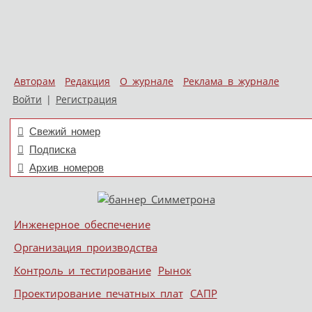
Авторам
Редакция
О журнале
Реклама в журнале
Войти
|
Регистрация
Свежий номер
Подписка
Архив номеров
Skip to content
Инженерное обеспечение
Меню
Организация производства
Контроль и тестирование
Рынок
Проектирование печатных плат
САПР