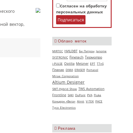
Согласен на обработку
ческого
персональных данных
ной вектор,
Облако меток
НИЦЭВТ
MIRTEC
Би Питрон
Janome
Термопро
Finetech
SYSTRONIC
i-PULSE
Optilia
Metzner
EPT
TTnS
Планар
DIMA
ERASER
Portasol
Mirae Corporation
Altium Designer
SMT-Hybrid Show
TWS Automation
Frontline
SAKI
DuPont
PVA
Fluke
Концерн «Вега»
Almit
V‑TEK
РАСЕ
Tyco Electronics
Реклама