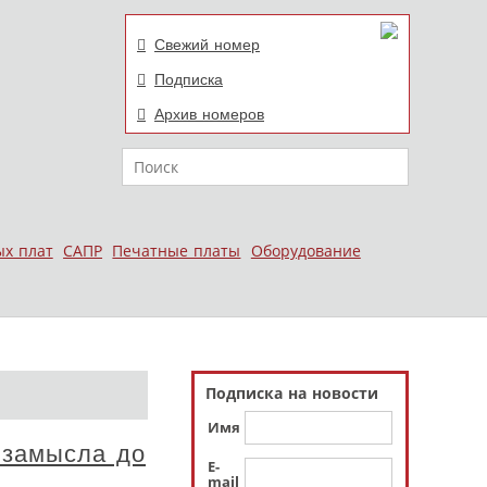
Свежий номер
Подписка
Архив номеров
Поиск
ых плат
САПР
Печатные платы
Оборудование
Подписка на новости
Имя
 замысла до
E-
mail