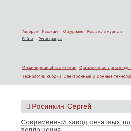
Авторам
Редакция
О журнале
Реклама в журнале
Войти
|
Регистрация
Skip to content
Инженерное обеспечение
Организация производс
Меню
Технологии сборки
Электронные и ионные техноло
Росинкин Сергей
Современный завод печатных пл
воплощения