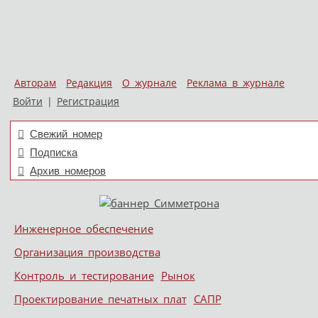
Авторам
Редакция
О журнале
Реклама в журнале
Войти
|
Регистрация
Свежий номер
Подписка
Архив номеров
Skip to content
Инженерное обеспечение
Меню
Организация производства
Контроль и тестирование
Рынок
Проектирование печатных плат
САПР