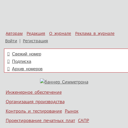
Авторам
Редакция
О журнале
Реклама в журнале
Войти
|
Регистрация
Свежий номер
Подписка
Архив номеров
Skip to content
Инженерное обеспечение
Меню
Организация производства
Контроль и тестирование
Рынок
Проектирование печатных плат
САПР