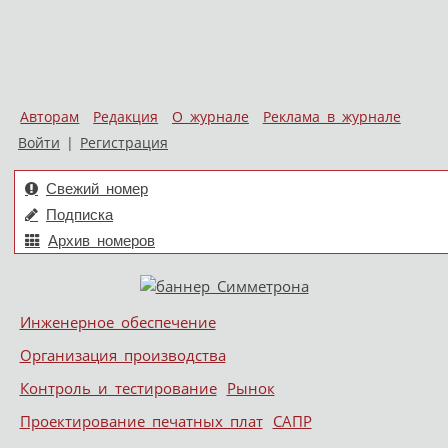
Авторам
Редакция
О журнале
Реклама в журнале
Войти
|
Регистрация
Свежий номер
Подписка
Архив номеров
Skip to content
Инженерное обеспечение
Меню
Организация производства
Контроль и тестирование
Рынок
Проектирование печатных плат
САПР