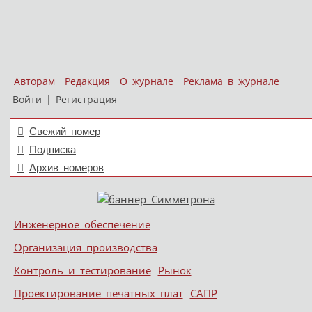
Авторам
Редакция
О журнале
Реклама в журнале
Войти
|
Регистрация
Свежий номер
Подписка
Архив номеров
Skip to content
Инженерное обеспечение
Меню
Организация производства
Контроль и тестирование
Рынок
Проектирование печатных плат
САПР