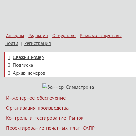
Авторам
Редакция
О журнале
Реклама в журнале
Войти
|
Регистрация
Свежий номер
Подписка
Архив номеров
Skip to content
Инженерное обеспечение
Меню
Организация производства
Контроль и тестирование
Рынок
Проектирование печатных плат
САПР