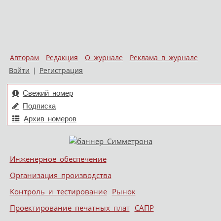
Авторам
Редакция
О журнале
Реклама в журнале
Войти
|
Регистрация
Свежий номер
Подписка
Архив номеров
Skip to content
Инженерное обеспечение
Меню
Организация производства
Контроль и тестирование
Рынок
Проектирование печатных плат
САПР