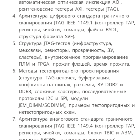
автоматическая оптическая инспекция AOI,
рентгеновские тестеры AXI, тестеры JTAG).
Архитектура цифрового стандарта граничного
сканирования JTAG IEEE 1149.1 (контроллер ТАР,
регистры, ячейки, команды, файлы BSDL,
структура формата SVF).
Структура JTAG-тестов (инфраструктура,
межсвязи, резисторы, прозрачность, ЗУ,
кластеры), внутрисхемное программирование
ПЛМ и FPGA, прожиг флэшей, время прожига.
Методы тестопригодного проектирования
(структура JTAG-цепочек, буферизация,
конфликты на шинах, разъемы, ЗУ DDR2 и
DDR3, сложные кластеры, последовательные
протоколы I2C и SPI, модули
JEM_DIMM/SODIMM), примеры тестопригодных и
нетестопригодных схем.
Архитектура аналогового стандарта граничного
сканирования JTAG IEEE 1149.4 (контроллер ТАР,
регистры, ячейки, команды, блоки TBIC и ABM,
команда PROBE, аналоговые измерения).