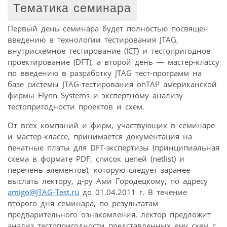
Тематика семинара
Первый день семинара будет полностью посвящен
введению в технологии тестирования JTAG,
внутрисхемное тестирование (ICT) и тестопригодное
проектирование (DFT), а второй день — мастер-классу
по введению в разработку JTAG тест-программ на
базе системы JTAG-тестирования onTAP американской
фирмы Flynn Systems и экспертному анализу
тестопригодности проектов и схем.
От всех компаний и фирм, участвующих в семинаре
и мастер-классе, принимается документация на
печатные платы для DFT-экспертизы (принципиальная
схема в формате PDF, список цепей (netlist) и
перечень элементов), которую следует заранее
выслать лектору, д-ру Ами Городецкому, по адресу
amigo@JTAG-Test.ru
до 01.04.2011 г. В течение
второго дня семинара, по результатам
предварительного ознакомления, лектор предложит
анализ тестопригодности представленных ему схем с