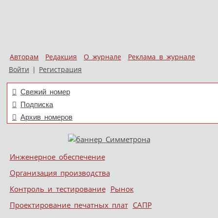
Авторам
Редакция
О журнале
Реклама в журнале
Войти
|
Регистрация
Свежий номер
Подписка
Архив номеров
Skip to content
Инженерное обеспечение
Меню
Организация производства
Контроль и тестирование
Рынок
Проектирование печатных плат
САПР