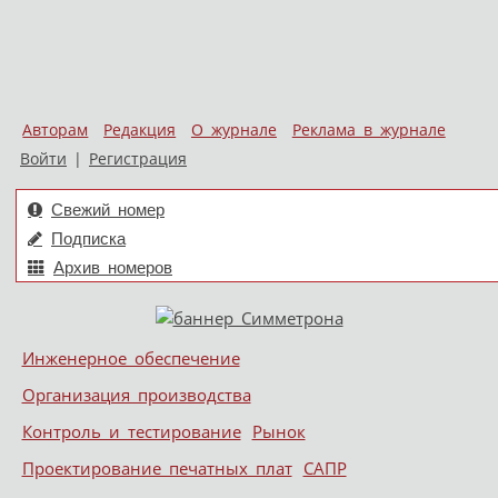
Авторам
Редакция
О журнале
Реклама в журнале
Войти
|
Регистрация
Свежий номер
Подписка
Архив номеров
Skip to content
Инженерное обеспечение
Меню
Организация производства
Контроль и тестирование
Рынок
Проектирование печатных плат
САПР