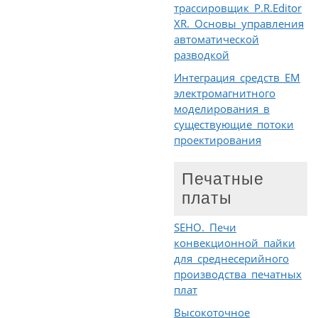
трассировщик P.R.Editor
XR. Основы управления
автоматической
разводкой
Интеграция средств EM
электромагнитного
моделирования в
существующие потоки
проектирования
Печатные
платы
SEHO. Печи
конвекционной пайки
для среднесерийного
производства печатных
плат
Высокоточное