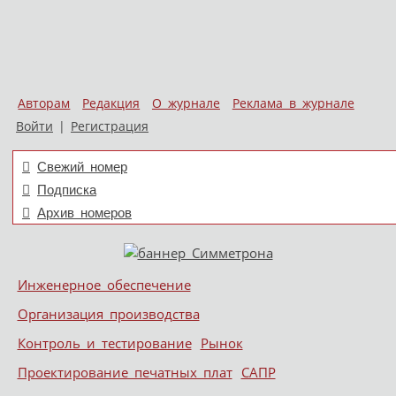
Авторам
Редакция
О журнале
Реклама в журнале
Войти
|
Регистрация
Свежий номер
Подписка
Архив номеров
Skip to content
Инженерное обеспечение
Меню
Организация производства
Контроль и тестирование
Рынок
Проектирование печатных плат
САПР