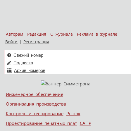
Авторам
Редакция
О журнале
Реклама в журнале
Войти
|
Регистрация
Свежий номер
Подписка
Архив номеров
Skip to content
Инженерное обеспечение
Меню
Организация производства
Контроль и тестирование
Рынок
Проектирование печатных плат
САПР