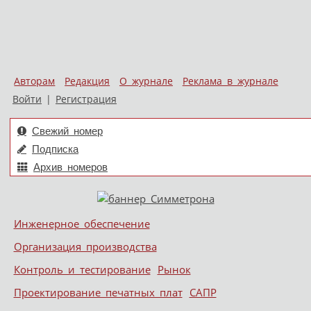
Авторам
Редакция
О журнале
Реклама в журнале
Войти
|
Регистрация
Свежий номер
Подписка
Архив номеров
Skip to content
Инженерное обеспечение
Меню
Организация производства
Контроль и тестирование
Рынок
Проектирование печатных плат
САПР