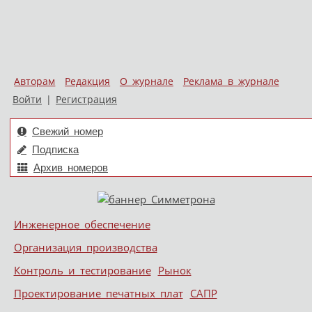
Авторам
Редакция
О журнале
Реклама в журнале
Войти
|
Регистрация
Свежий номер
Подписка
Архив номеров
Skip to content
Инженерное обеспечение
Меню
Организация производства
Контроль и тестирование
Рынок
Проектирование печатных плат
САПР