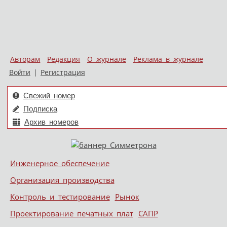
Авторам
Редакция
О журнале
Реклама в журнале
Войти
|
Регистрация
Свежий номер
Подписка
Архив номеров
Skip to content
Инженерное обеспечение
Меню
Организация производства
Контроль и тестирование
Рынок
Проектирование печатных плат
САПР