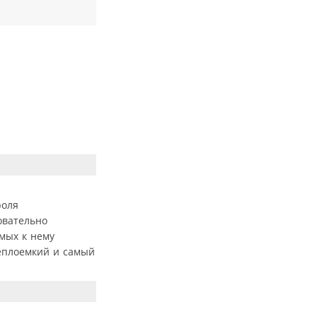
роля
овательно
мых к нему
теплоемкий и самый