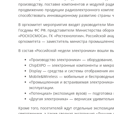
производству, поставке компонентов и модулей рад
продвижению продукции радиоэлектронного комплек
способствовать инновационному развитию страны ч
В оргкомитет мероприятия входят руководители Ми
Госдумы ФС РФ, представители Министерства оборо
«РОСКОСМОСа», ГК «Ростехнологии», Российской ака
оргкомитета — заместитель министра промышленнос
В состав «Российской недели электроники» вошли вы
«Производство электроники» — оборудование, 
ChipEXPO — электронные компоненты и микро
Display — средства и системы отображения и
Mobile&Wireless — мобильные и беспроводные
«Промышленная и встраиваемая электроника» 
эксплуатации.
«Потенциал» (экспозиция вузов) — подготовка
«Другая электроника» — вернисаж удивитель
Кроме того, посетителей ждут отдельные экспозиц
светотехнике, а также сводная экспозиция «Лучшие 