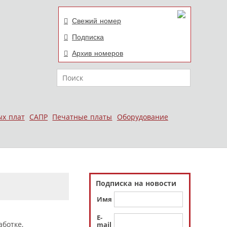
Свежий номер
Подписка
Архив номеров
Поиск
ых плат
САПР
Печатные платы
Оборудование
Подписка на новости
Имя
E-
ботке,
mail