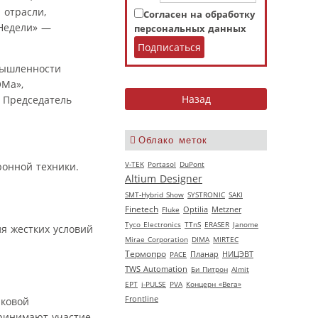
 отрасли,
Согласен на обработку
«Недели» —
персональных данных
мышленности
ОМа»,
 Председатель
Облако меток
V‑TEK
Portasol
DuPont
ронной техники.
Altium Designer
SMT-Hybrid Show
SYSTRONIC
SAKI
Finetech
Fluke
Optilia
Metzner
Tyco Electronics
TTnS
ERASER
Janome
я жестких условий
Mirae Corporation
DIMA
MIRTEC
Термопро
НИЦЭВТ
РАСЕ
Планар
TWS Automation
Би Питрон
Almit
EPT
i-PULSE
PVA
Концерн «Вега»
Frontline
иковой
принимают участие