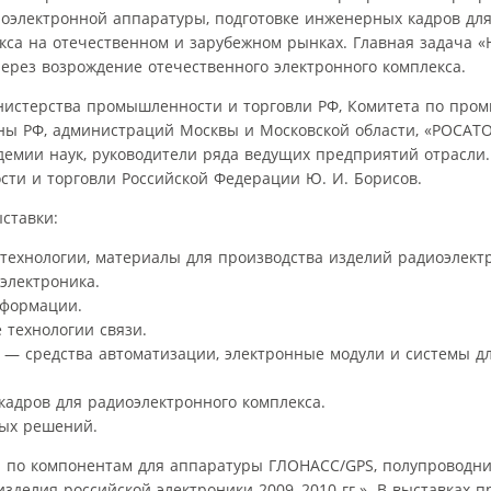
иоэлектронной аппаратуры, подготовке инженерных кадров для
са на отечественном и зарубежном рынках. Главная задача 
ерез возрождение отечественного электронного комплекса.
нистерства промышленности и торговли РФ, Комитета по про
ны РФ, администраций Москвы и Московской области, «РОСАТ
демии наук, руководители ряда ведущих предприятий отрасли.
ти и торговли Российской Федерации Ю. И. Борисов.
ставки:
технологии, материалы для производства изделий радиоэлект
электроника.
нформации.
 технологии связи.
— средства автоматизации, электронные модули и системы дл
 кадров для радиоэлектронного комплекса.
ных решений.
ии по компонентам для аппаратуры ГЛОНАСС/GPS, полупроводн
изделия российской электроники 2009–2010 гг.». В выставках 