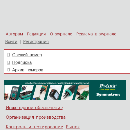
Авторам
Редакция
О журнале
Реклама в журнале
Войти
|
Регистрация
Свежий номер
Подписка
Архив номеров
Skip to content
Инженерное обеспечение
Меню
Организация производства
Контроль и тестирование
Рынок