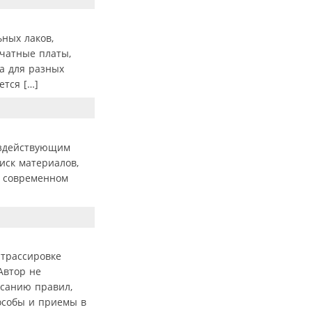
ных лаков,
чатные платы,
на для разных
ется […]
оздействующим
иск материалов,
м современном
 трассировке
Автор не
исанию правил,
особы и приемы в