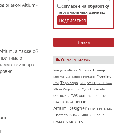
д знаком Altium»
Согласен на обработку
персональных данных
tium, а также об
и принимают
Облако меток
грамма семинара
Концерн «Вега»
Metzner
Планар
ровня.
Janome
Би Питрон
Portasol
Frontline
Термопро
PVA
SAKI
SMT-Hybrid Show
Mirae Corporation
Tyco Electronics
SYSTRONIC
TWS Automation
TTnS
НИЦЭВТ
ERASER
Almit
Altium Designer
Fluke
EPT
DIMA
Finetech
DuPont
MIRTEC
Optilia
ium
i-PULSE
РАСЕ
V‑TEK
T