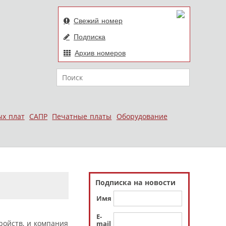
Свежий номер
Подписка
Архив номеров
Поиск
ых плат
САПР
Печатные платы
Оборудование
Подписка на новости
Имя
E-
ройств, и компания
mail