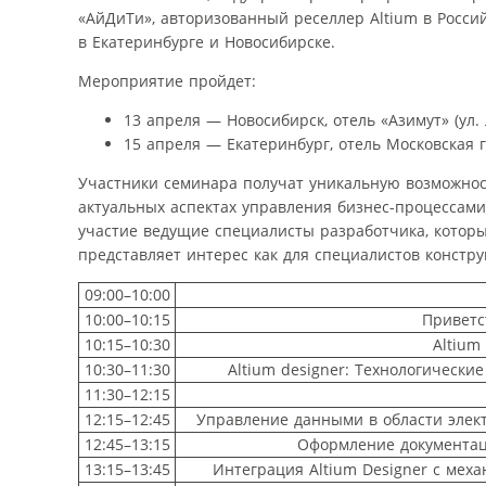
«АйДиТи», авторизованный реселлер Altium в Росси
в Екатеринбурге и Новосибирске.
Мероприятие пройдет:
13 апреля — Новосибирск, отель «Азимут» (ул. Л
15 апреля — Екатеринбург, отель Московская го
Участники семинара получат уникальную возможност
актуальных аспектах управления бизнес-процессам
участие ведущие специалисты разработчика, котор
представляет интерес как для специалистов констру
09:00–10:00
10:00–10:15
Приветс
10:15–10:30
Altium
10:30–11:30
Altium designer: Технологически
11:30–12:15
12:15–12:45
Управление данными в области электр
12:45–13:15
Оформление документаци
13:15–13:45
Интеграция Altium Designer с мех