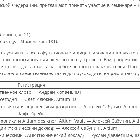
йской Федерации, приглашают принять участие в семинаре «По
енина, д. 21).
рка (ул. Московская, 131).
ь услышать все о функционале и лицензировании продуктов Al
и при проектировании электронных устройств. В мероприяти
ые готовы дать ответы на любые вопросы пользователей. Про
кторов и схемотехников, так и для руководителей различного у
Регистрация
твенное слово — Андрей Копаев, IDT
 сегодня — Олег Илюкин, Altium IDT
е новинки и перспективы развития — Алексей Сабунин, Altium
Кофе-брейк
оники и Altium designer: Altium Vault — Алексей Сабунин, Alt
и (технический доклад) — Алексей Сабунин , Altium
аническими САПР (технический доклад) — Руслан Давлетшин, ID