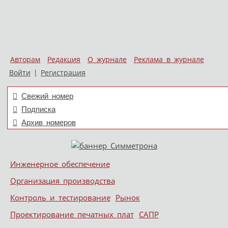
Авторам
Редакция
О журнале
Реклама в журнале
Войти
|
Регистрация
Свежий номер
Подписка
Архив номеров
Skip to content
Инженерное обеспечение
Меню
Организация производства
Контроль и тестирование
Рынок
Проектирование печатных плат
САПР