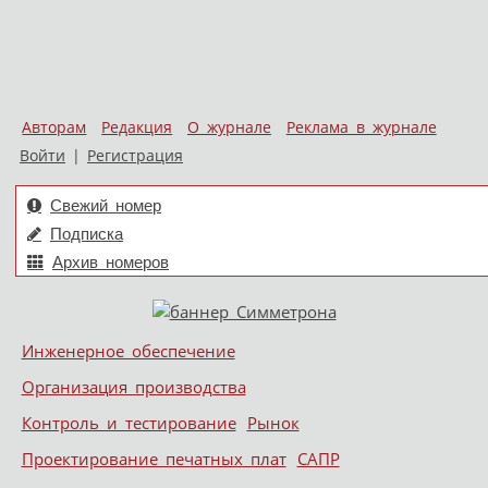
Авторам
Редакция
О журнале
Реклама в журнале
Войти
|
Регистрация
Свежий номер
Подписка
Архив номеров
Skip to content
Инженерное обеспечение
Меню
Организация производства
Контроль и тестирование
Рынок
Проектирование печатных плат
САПР